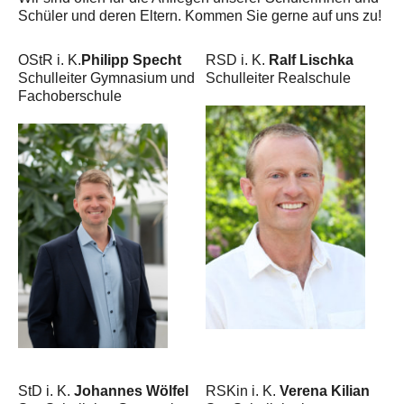
Schüler und deren Eltern. Kommen Sie gerne auf uns zu!
OStR i. K.
Philipp Specht
RSD i. K.
Ralf Lischka
Schulleiter Gymnasium und
Schulleiter Realschule
Fachoberschule
StD i. K.
Johannes Wölfel
RSKin i. K.
Verena Kilian