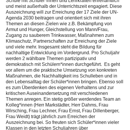
Schule mit Schüler*innen und Lehrkräften ehrenamtlich
und meist außerhalb der Unterrichtszeit engagiert. Diese
Auszeichnung will zur Erreichung der 17 Ziele der UN-
Agenda 2030 beitragen und orientiert sich mit ihren
Themen an diesen Zielen wie z.B. Bekämpfung von
Armut und Hunger, Gleichstellung von Mann/Frau,
Zugang zu sauberem Trinkwasser, Maßnahmen zum
Klimaschutz, Partnerschaften zur Erreichung der Ziele
und viele mehr. Insgesamt steht die Bildung für
nachhaltige Entwicklung im Vordergrund. Pro Schuljahr
werden 2 wählbare Themen partizipativ und
demokratisch mit Schülern*innen durchgeführt. Es geht
vor allem um die praktische Umsetzung von konkreten
Maßnahmen, die Nachhaltigkeit ins Schulleben und in
den Lebensalltag der Schüler*innen bringen. Ebenso soll
es zum Überdenken des eigenen Verhaltens und zur
kritischen Auseinandersetzung mit verschiedenen
Themen anregen. Ein stetig größer werdendes Team an
Kolleg*innen (Herr Markstädter, Herr Dahms, Frau
Wirsching, Frau Lechner, Frau Ernst, Frau Dillenberger,
Frau Weidt) trägt jährlich zum Erreichen der
Auszeichnung bei. So freuten sich Schüler*innen vieler
Klassen in den letzten Schuljahren über