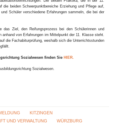
litationseinrichtungen. Die beiden Praktika, die in der 11.
auf die beiden Schwerpunktbereiche Erziehung und Pflege auf,
en und Schüler verschiedene Erfahrungen sammeln, die bei der
re das Ziel, den Reifungsprozess bei den Schülerinnen und
 anhand von Erfahrungen im Mittelpunkt der 11. Klasse steht.
uf die Fachabiturprüfung, weshalb sich die Unterrichtsstunden
fällt.
ngsrichtung Sozialwesen finden Sie
HIER.
Ausbildungsrichtung Sozialwesen.
MELDUNG
KITZINGEN
FT UND VERWALTUNG
WÜRZBURG