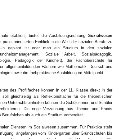
ule etabliert, bietet die Ausbildungsrichtung
Sozialwesen
 praxisorientierten Einblick in die Welt der sozialen Berufe zu
/-in geplant ist oder man ein Studium in den sozialen
dheitsmanagement, Soziale Arbeit, Sozialpädagogik,
ologie, Pädagogik der Kindheit), die Fachoberschule für
eben allgemeinbildenden Fächern wie Mathematik, Deutsch und
logie sowie die fachpraktische Ausbildung im Mittelpunkt.
eiten des Profilfaches können in der 11. Klasse direkt in der
oll gleichzeitig als Reflexionsfläche für die theoretischen
enen Unterrichtseinheiten können die Schülerinnen und Schüler
 reflektieren. Die enge Verzahnung aus Theorie und Praxis
as Berufsleben als auch ein Studium vorbereitet.
gionalen Diensten im Sozialwesen zusammen. Für Praktika steht
erfügung, angefangen vom Kindergarten über Grundschulen bis