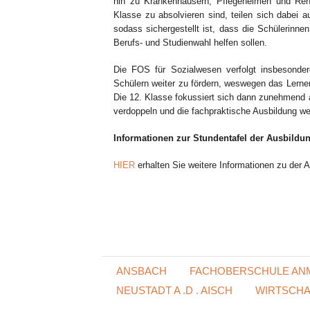
hin zu Krankenhäusern, Pflegeheimen und Rehabi
Klasse zu absolvieren sind, teilen sich dabei 
sodass sichergestellt ist, dass die Schülerinn
Berufs- und Studienwahl helfen sollen.
Die FOS für Sozialwesen verfolgt insbesonde
Schülern weiter zu fördern, weswegen das Lernen
Die 12. Klasse fokussiert sich dann zunehmend a
verdoppeln und die fachpraktische Ausbildung weg
Informationen zur Stundentafel der Ausbildu
HIER
erhalten Sie weitere Informationen zu der 
ANSBACH
FACHOBERSCHULE AN
NEUSTADT A .D . AISCH
WIRTSCHA