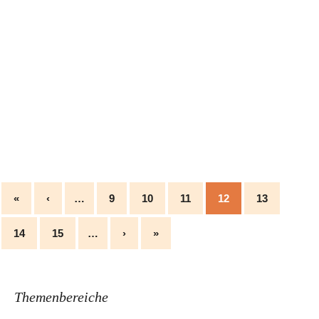
«
‹
…
9
10
11
12
13
14
15
…
›
»
Themenbereiche